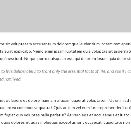
rror sit voluptatem accusantium doloremque laudantium, totam rem aperia
icta sunt explicabo. Nemo enim ipsam luptatem quia voluptas sit aspernat
ui nesciunt. Neque porro quisquam est, qui dolorem ipsum quia dolor sit 
 live deliberately, to front only the essential facts of life, and see if I 
ad not lived.
t ut labore et dolore magnam aliquam quaerat voluptatem. Ut enim ad 
liquid ex ea commodi sequatur? Quis autem vel eum iure reprehenderit qui 
um fugiat quo voluptas nulla pariatur? At vero eos et accusamus et iusto 
 quos dolores et quas molestias excepturi sint occaecati cupiditate non