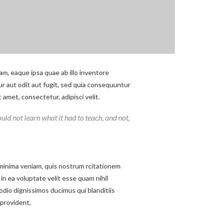
m, eaque ipsa quae ab illo inventore
ur aut odit aut fugit, sed quia consequuntur
amet, consectetur, adipisci velit.
could not learn what it had to teach, and not,
minima veniam, quis nostrum rcitationem
in ea voluptate velit esse quam nihil
odio dignissimos ducimus qui blanditiis
 provident,