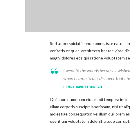
Sed ut perspiciatis unde omnis iste natus e
veritatis et quasi architecto beatae vitae d
magni dolores eos qui ratione voluptatem seq
I went to the woods because I wished to
when I came to die, discover that I h
HENRY DAVID THOREAU
Quia non numquam eius modi tempora incidun
ullam corporis suscipit laboriosam, nisi ut a
molestiae consequatur, vel illum qui lorem e
esentium voluptatum deleniti atque corrupti