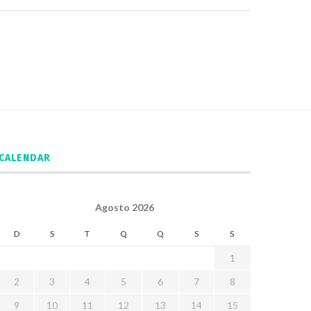
CALENDAR
Agosto 2026
D
S
T
Q
Q
S
S
1
2
3
4
5
6
7
8
9
10
11
12
13
14
15