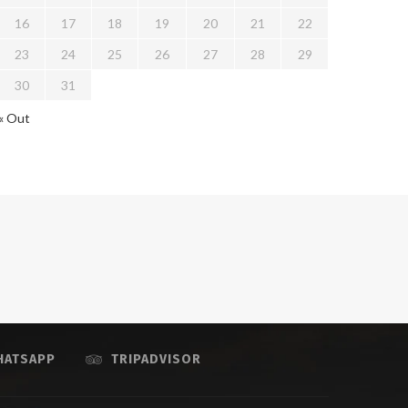
16
17
18
19
20
21
22
23
24
25
26
27
28
29
30
31
« Out
HATSAPP
TRIPADVISOR