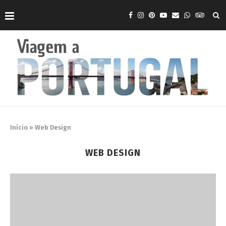
Início
»
Web Design
WEB DESIGN