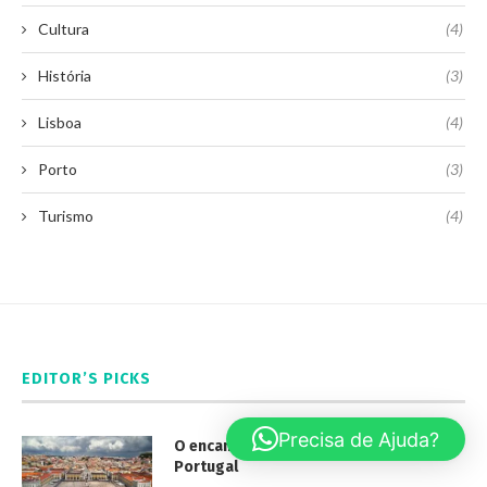
Cultura
(4)
História
(3)
Lisboa
(4)
Porto
(3)
Turismo
(4)
EDITOR’S PICKS
Precisa de Ajuda?
O encanto da Praça do Comércio em
Portugal