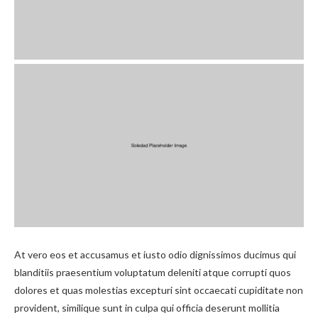
At vero eos et accusamus et iusto odio dignissimos ducimus qui
blanditiis praesentium voluptatum deleniti atque corrupti quos
dolores et quas molestias excepturi sint occaecati cupiditate non
provident, similique sunt in culpa qui officia deserunt mollitia